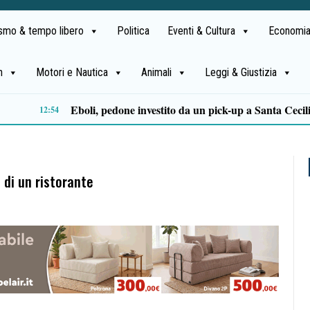
ismo & tempo libero
Politica
Eventi & Cultura
Economia
h
Motori e Nautica
Animali
Leggi & Giustizia
Sapri: arrestato 49enne dopo le minacce nel palazzo, feriti tre carabinieri durante l’intervento
19:20
 di un ristorante