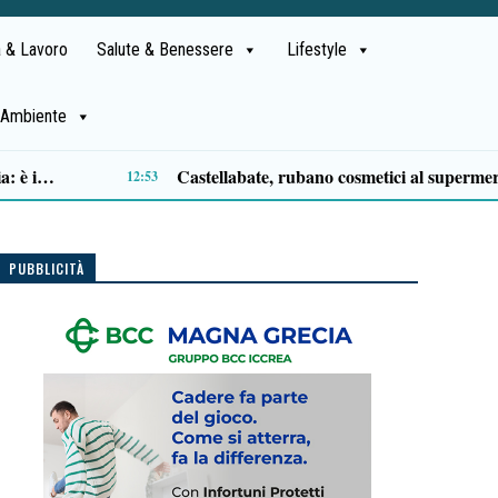
 & Lavoro
Salute & Benessere
Lifestyle
Ambiente
Sapri, successo per “The Angel Voices in Gospel”: il lungomare si accende di musica e applausi
19:08
PUBBLICITÀ