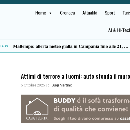
Home
Cronaca
Attualità
Sport
Tur
AI & Hi-Tec
Schianto mortale sulla Cilentana, aperta un’inchiesta: dinamica al vaglio dei carabinieri
19:27
Attimi di terrore a Fuorni: auto sfonda il muro
5 Ottobre 2025
| di
Luigi Martino