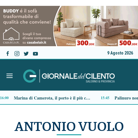
9 Agosto 2026
Ordigno bellico riaffiora in un terreno di Battipaglia: scatta la messa in sicurezza
09:01
ANTONIO VUOLO