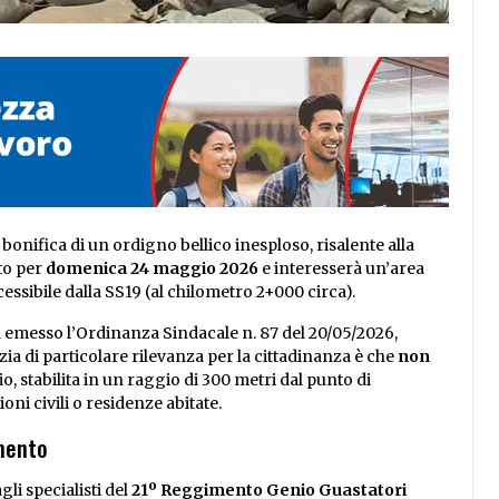
 bonifica di un ordigno bellico inesploso, risalente alla
to per
domenica 24 maggio 2026
e interesserà un’area
cessibile dalla SS19 (al chilometro 2+000 circa).
a emesso l’Ordinanza Sindacale n. 87 del 20/05/2026,
ia di particolare rilevanza per la cittadinanza è che
non
hio, stabilita in un raggio di 300 metri dal punto di
ni civili o residenze abitate.
amento
li specialisti del
21º Reggimento Genio Guastatori