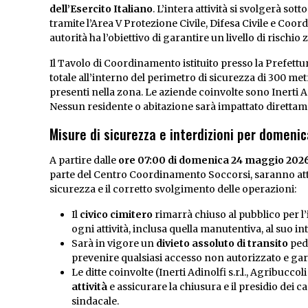
dell’Esercito Italiano
. L’intera attività si svolgerà so
tramite l’Area V Protezione Civile, Difesa Civile e Coo
autorità ha l’obiettivo di garantire un livello di rischi
Il Tavolo di Coordinamento istituito presso la Prefettu
totale all’interno del perimetro di sicurezza di 300 met
presenti nella zona. Le aziende coinvolte sono Inerti Adino
Nessun residente o abitazione sarà impattato direttam
Misure di sicurezza e interdizioni per domen
A partire dalle
ore 07:00 di domenica 24 maggio 202
parte del Centro Coordinamento Soccorsi, saranno atti
sicurezza e il corretto svolgimento delle operazioni:
Il
civico cimitero
rimarrà chiuso al pubblico per l
ogni attività, inclusa quella manutentiva, al suo in
Sarà in vigore un
divieto assoluto di transito
pedo
prevenire qualsiasi accesso non autorizzato e gar
Le ditte coinvolte (Inerti Adinolfi s.r.l., Agribuccoli
attività
e assicurare la chiusura e il presidio dei c
sindacale.