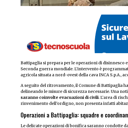
Battipaglia si prepara per le operazioni di disinnesco e
Seconda guerra mondiale. L’intervento è programma
agricola situata a nord-ovest della cava INCA S.p.A., ac
A seguito del ritrovamento, il Comune di Battipaglia h
delineando le misure di sicurezza necessarie. Una notiz
saranno coinvolte evacuazioni di civili
. L’area di risc
rinvenimento dell’ordigno, non presenta infatti abitazio
Operazioni a Battipaglia: squadre e coordin
Le delicate operazioni di bonifica saranno condotte dag