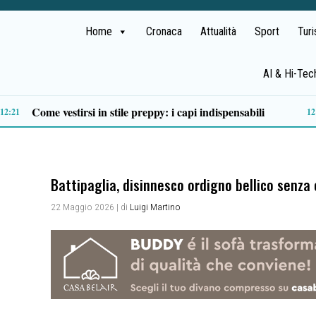
Home
Cronaca
Attualità
Sport
Tur
AI & Hi-Tec
Eboli: sequestrate e-bike, hashish e materiale per lo spaccio
1
Battipaglia, disinnesco ordigno bellico senza 
22 Maggio 2026
| di
Luigi Martino