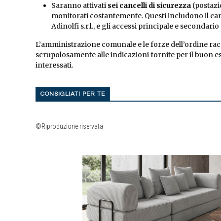
Saranno attivati
sei cancelli di sicurezza
(postazio
monitorati costantemente. Questi includono il cance
Adinolfi s.r.l., e gli accessi principale e secondario 
L’amministrazione comunale e le forze dell’ordine rac
scrupolosamente alle indicazioni fornite per il buon esit
interessati.
CONSIGLIATI PER TE
©Riproduzione riservata