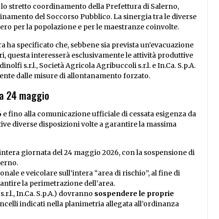
tto lo stretto coordinamento della Prefettura di Salerno,
rdinamento del Soccorso Pubblico. La sinergia tra le diverse
o zero per la popolazione e per le maestranze coinvolte.
ra ha specificato che, sebbene sia prevista un’evacuazione
ri, questa interesserà esclusivamente le attività produttive
lfi s.r.l., Società Agricola Agribuccoli s.r.l. e In.Ca. S.p.A.
ente dalle misure di allontanamento forzato.
ica 24 maggio
6
e fino alla comunicazione ufficiale di cessata esigenza da
ve diverse disposizioni volte a garantire la massima
’intera giornata del 24 maggio 2026, con la sospensione di
terno.
nale e veicolare sull’intera “area di rischio”, al fine di
antire la perimetrazione dell’area.
 s.r.l., In.Ca. S.p.A.) dovranno
sospendere le proprie
ancelli indicati nella planimetria allegata all’ordinanza