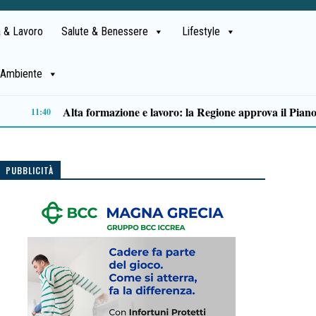
 & Lavoro
Salute & Benessere
Lifestyle
Ambiente
San Mauro la Bruca, nasce “La Ritornanza”: due giorni di arte e cultura contro lo spopolamento
09:28
PUBBLICITÀ