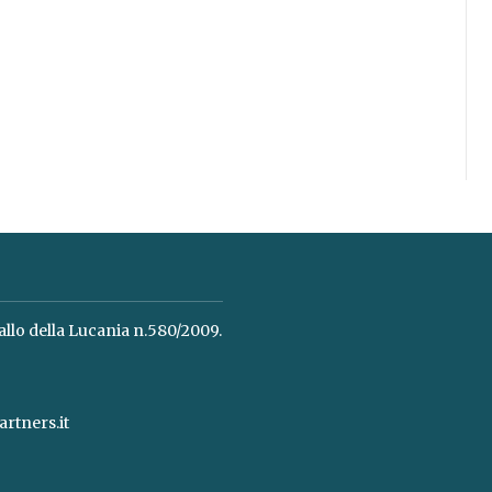
allo della Lucania n.580/2009.
rtners.it