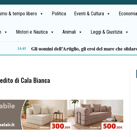
ismo & tempo libero
Politica
Eventi & Cultura
Economia
h
Motori e Nautica
Animali
Leggi & Giustizia
Stipendi incompleti al Dea di Nocera, Pagani e Scafati. Nursind: «Chi sbaglia deve risponderne»
12:08
nedito di Cala Bianca