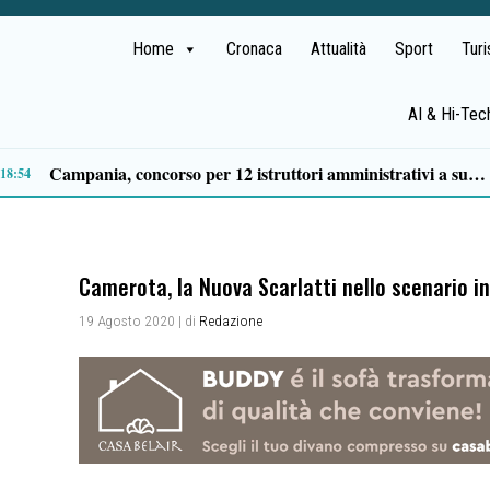
Home
Cronaca
Attualità
Sport
Tur
AI & Hi-Tec
py: i capi indispensabili
12:29
Camerota, la Nuova Scarlatti nello scenario i
19 Agosto 2020
| di
Redazione