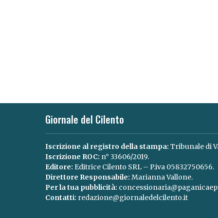
Giornale del Cilento
Iscrizione al registro della stampa:
Tribunale di V
Iscrizione ROC:
n° 33606/2019.
Editore:
Editrice Cilento SRL – P.iva 05832750656.
Direttore Responsabile:
Marianna Vallone.
Per la tua pubblicità:
concessionaria@paganicaepa
Contatti:
redazione@giornaledelcilento.it