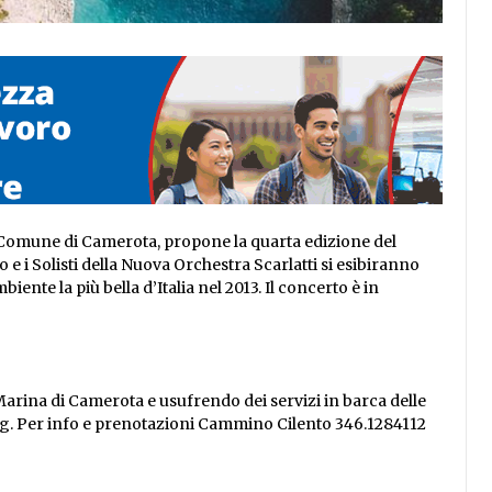
l Comune di Camerota, propone la quarta edizione del
 i Solisti della Nuova Orchestra Scarlatti si esibiranno
ente la più bella d’Italia nel 2013. Il concerto è in
Marina di Camerota e usufrendo dei servizi in barca delle
king. Per info e prenotazioni Cammino Cilento 346.1284112