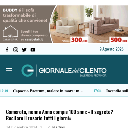
9 Agosto 2026
Accadde oggi, 9 agosto: dalla tragedia di Nagasaki alle dimissioni di Nixon
Spari a Pastena, il ventenne ferito lascia l’ospedale: si indaga sul vero obiettivo
09:05
09:04
Camerota, nonna Anna compie 100 anni: «Il segreto?
Recitare il rosario tutti i giorni»
14 Dicembre 2024
| di
Luigi Martino