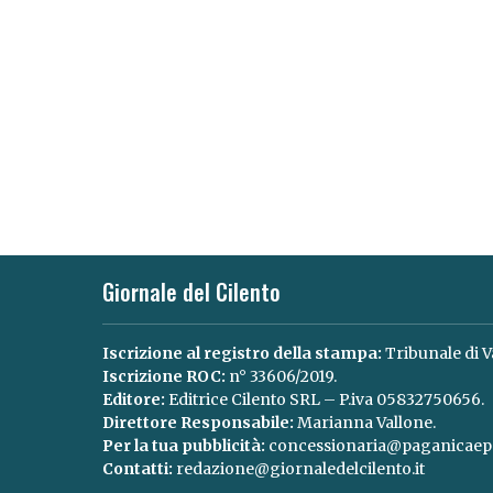
Giornale del Cilento
Iscrizione al registro della stampa:
Tribunale di V
Iscrizione ROC:
n° 33606/2019.
Editore:
Editrice Cilento SRL – P.iva 05832750656.
Direttore Responsabile:
Marianna Vallone.
Per la tua pubblicità:
concessionaria@paganicaepa
Contatti:
redazione@giornaledelcilento.it