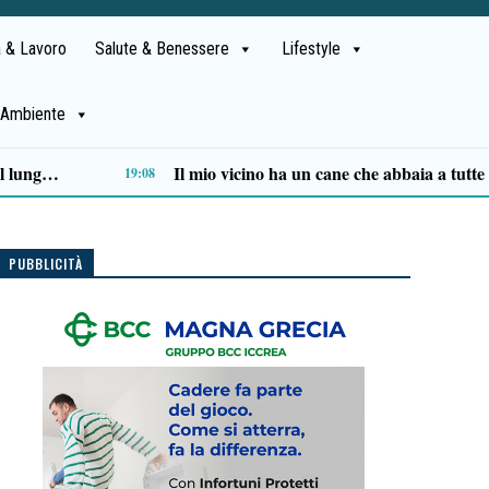
 & Lavoro
Salute & Benessere
Lifestyle
Ambiente
“Come vele al vento” di Angela Veneroso chiude con successo la rassegna letteraria a Pisciotta
12:37
PUBBLICITÀ