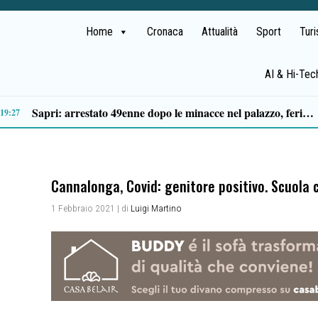
Home
Cronaca
Attualità
Sport
Tur
AI & Hi-Tec
 Cilentana: muore motociclista di 37 anni
13:20
Cannalonga, Covid: genitore positivo. Scuola 
1 Febbraio 2021
| di
Luigi Martino