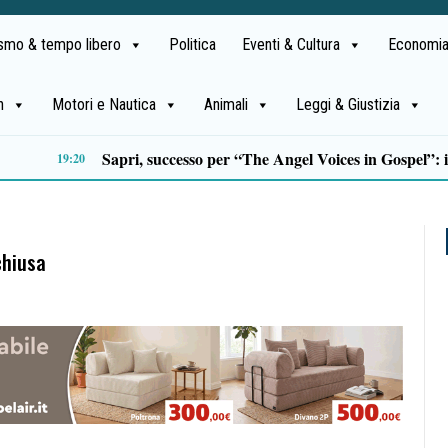
ismo & tempo libero
Politica
Eventi & Cultura
Economia
h
Motori e Nautica
Animali
Leggi & Giustizia
Sette italiani su dieci preferiscono le destinazioni nazionali per le vacanze di agosto
12:59
chiusa