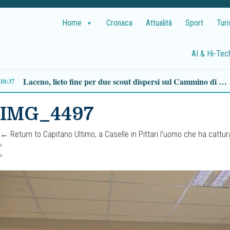
Home
Cronaca
Attualità
Sport
Tur
AI & Hi-Tec
Santo del giorno, 4 agosto: San Domenico, il predicatore che fondò l’Ordine dei Domenicani
08:17
IMG_4497
←
Return to Capitano Ultimo, a Caselle in Pittari l’uomo che ha cattur
‹
›