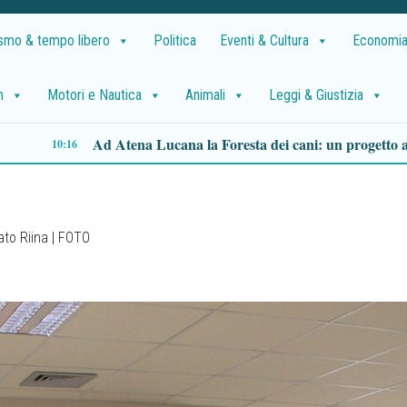
ismo & tempo libero
Politica
Eventi & Cultura
Economia
h
Motori e Nautica
Animali
Leggi & Giustizia
Sisma Campi Flegrei: Regione Campania stanzia un milione per l’assistenza agli sfollati di Pozzuoli
21
ato Riina | FOTO