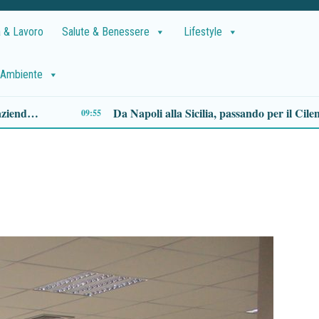
 & Lavoro
Salute & Benessere
Lifestyle
Ambiente
Terremoto di magnitudo 3.2 nel Salernitano, epicentro a Cannalonga: nessun danno
:08