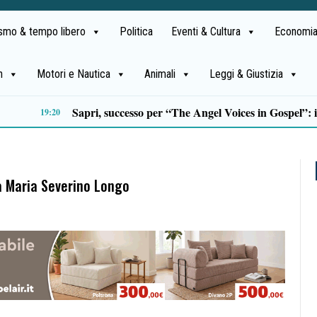
ismo & tempo libero
Politica
Eventi & Cultura
Economia
h
Motori e Nautica
Animali
Leggi & Giustizia
Sette italiani su dieci preferiscono le destinazioni nazionali per le vacanze di agosto
12:59
a Maria Severino Longo