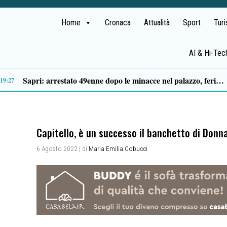
Home
Cronaca
Attualità
Sport
Tur
AI & Hi-Tec
idente sulla Cilentana: muore motociclista di 37 anni
13:20
Capitello, è un successo il banchetto di Donn
6 Agosto 2022
| di
Maria Emilia Cobucci