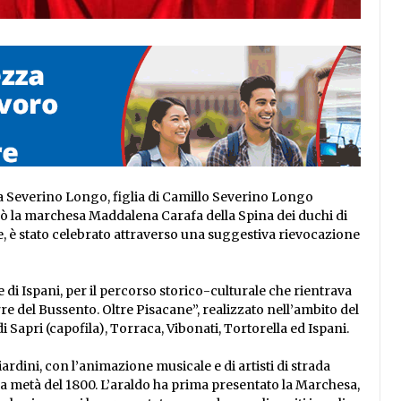
ia Severino Longo, figlia di Camillo Severino Longo
sò la marchesa Maddalena Carafa della Spina dei duchi di
de, è stato celebrato attraverso una suggestiva rievocazione
di Ispani, per il percorso storico-culturale che rientrava
e del Bussento. Oltre Pisacane”, realizzato nell’ambito del
apri (capofila), Torraca, Vibonati, Tortorella ed Ispani.
iardini, con l’animazione musicale e di artisti di strada
lla metà del 1800. L’araldo ha prima presentato la Marchesa,