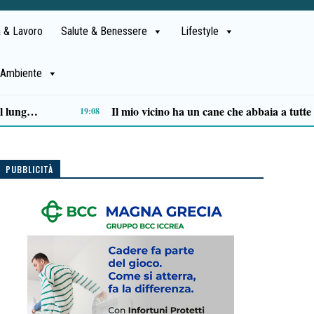
 & Lavoro
Salute & Benessere
Lifestyle
Ambiente
“Come vele al vento” di Angela Veneroso chiude con successo la rassegna letteraria a Pisciotta
12:37
PUBBLICITÀ