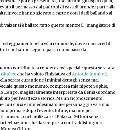
chesina e poi ha presentato, uno ad uno, gli ospiti i quali,
icevuto il permesso dai padroni di casa di prender parte alla
 altri invece hanno giocato a carte e con i dadi ballando al
i valzer si è ballato; tutto questo mentre il “mangiatore di
i festeggiamenti nella villa comunale, dove i musici ed il
tori che hanno seguito passo dopo passo la
anno contribuito a rendere così speciale questa serata, a
 Giudice
che ha voluto l’iniziativa ed
Antonio Ionnito
il
 della serata curandone i minimi dettagli senza mai
o speciale questo momento, compresa mia nipote Sophie,
o Longo, magistralmente interpretata da Ilenia Giordano,
ributo per l’esattezza storica. Ma un riconoscimento
one con cui si è immedesimato nel personaggio va a mio
iuto prima e dopo l’evento. Infine, ma non per
il consenso nell’utilizzare il Palazzo Giffoni senza
i partecipazione che da sempre la contraddistingue».
, Monica Giffoni.