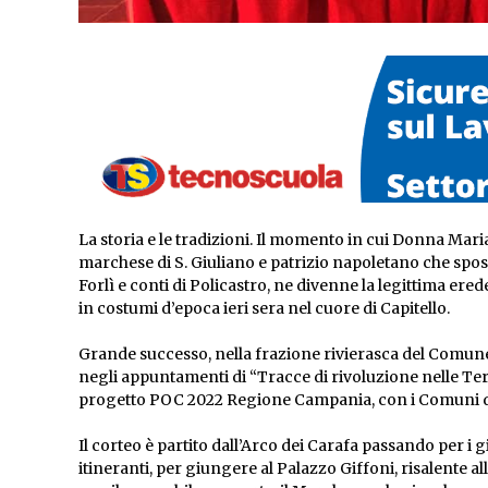
La storia e le tradizioni. Il momento in cui Donna Mar
marchese di S. Giuliano e patrizio napoletano che spo
Forlì e conti di Policastro, ne divenne la legittima ere
in costumi d’epoca ieri sera nel cuore di Capitello.
Grande successo, nella frazione rivierasca del Comune 
negli appuntamenti di “Tracce di rivoluzione nelle Terr
progetto POC 2022 Regione Campania, con i Comuni di S
Il corteo è partito dall’Arco dei Carafa passando per i g
itineranti, per giungere al Palazzo Giffoni, risalente a