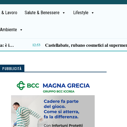
 & Lavoro
Salute & Benessere
Lifestyle
Ambiente
Sapri, successo per “The Angel Voices in Gospel”: il lungomare si accende di musica e applausi
19:08
PUBBLICITÀ