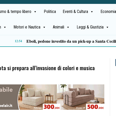
ismo & tempo libero
Politica
Eventi & Cultura
Economia
h
Motori e Nautica
Animali
Leggi & Giustizia
Sapri: arrestato 49enne dopo le minacce nel palazzo, feriti tre carabinieri durante l’intervento
19:20
 si prepara all’invasione di colori e musica