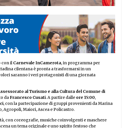
 con il
Carnevale InCamerota
, in programma per
ittadina cilentana è pronta a trasformarsi in un
olori saranno i veri protagonisti di una giornata
ssessorato al Turismo e alla Cultura del Comune di
to da
Francesco Cusati
. A partire dalle
ore 15:00
,
ci
, con la partecipazione di gruppi provenienti da Marina
, Agropoli, Maiori, Ascea e Policastro.
ività, con coreografie, musiche coinvolgenti e maschere
 scena un tema originale e uno spirito festoso che