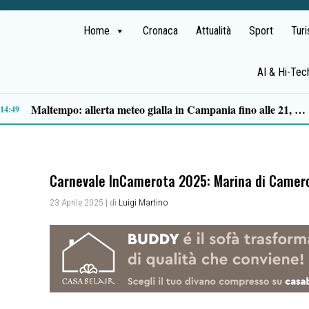
Home
Cronaca
Attualità
Sport
Tur
AI & Hi-Tec
Schianto mortale sulla Cilentana, aperta un’inchiesta: dinamica al vaglio dei carabinieri
19:27
Carnevale InCamerota 2025: Marina di Camerota
23 Aprile 2025
| di
Luigi Martino