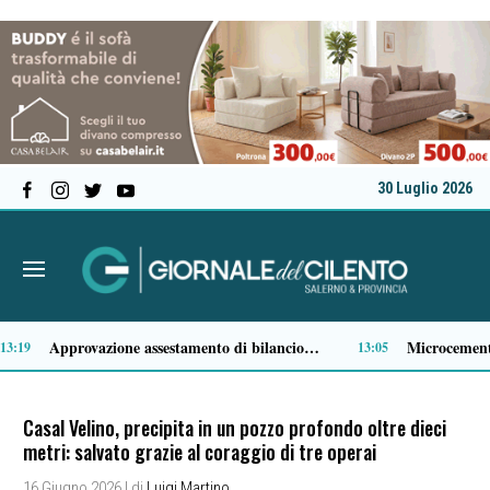
30 Luglio 2026
Comparto ittico, dalla Regione Campania 3 milioni di euro per fronteggiare il caro-gasolio
:36
11:15
Casal Velino, precipita in un pozzo profondo oltre dieci
metri: salvato grazie al coraggio di tre operai
16 Giugno 2026
| di
Luigi Martino