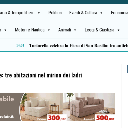
ismo & tempo libero
Politica
Eventi & Cultura
Economia
h
Motori e Nautica
Animali
Leggi & Giustizia
Verso il 66^ Salone nautico internazionale di Genova: aperto il ticketing online
13:01
: tre abitazioni nel mirino dei ladri