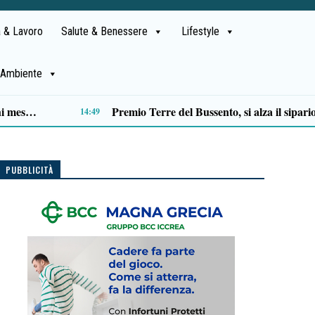
 & Lavoro
Salute & Benessere
Lifestyle
Ambiente
Matera, PD: «Approvato assestamento bilancio regionale: più investimenti sui territori»
12:39
PUBBLICITÀ