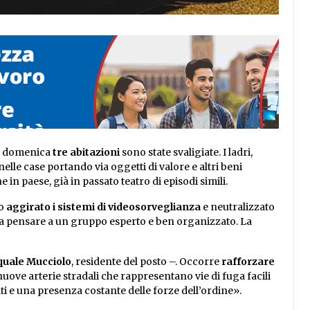
 e domenica
tre abitazioni
sono state svaligiate. I ladri,
nelle case portando via oggetti di valore e altri beni
n paese, già in passato teatro di episodi simili.
ro
aggirato i sistemi di videosorveglianza
e neutralizzato
ia pensare a un gruppo esperto e ben organizzato. La
uale Mucciolo
, residente del posto –. Occorre
rafforzare
nuove arterie stradali che rappresentano vie di fuga facili
ti e una presenza costante delle forze dell’ordine».