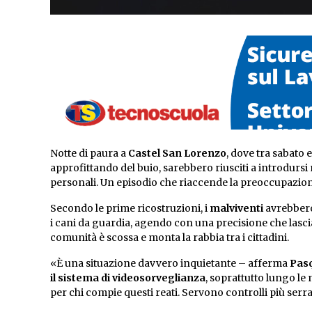
Notte di paura a
Castel San Lorenzo
, dove tra sabato
approfittando del buio, sarebbero riusciti a introdursi 
personali. Un episodio che riaccende la preoccupazione i
Secondo le prime ricostruzioni, i
malviventi
avrebbe
i cani da guardia, agendo con una precisione che lasc
comunità è scossa e monta la rabbia tra i cittadini.
«È una situazione davvero inquietante – afferma
Pasq
il sistema di videosorveglianza
, soprattutto lungo le 
per chi compie questi reati. Servono controlli più serra