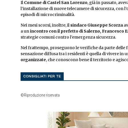
Il
Comune di Castel San Lorenzo
, già in passato, av
l’installazione di nuove telecamere di sicurezza, con l
episodi di microcriminalità.
Nei mesi scorsi, inoltre, il
sindaco Giuseppe Scorza
av
a un
incontro con il prefetto di Salerno, Francesco 
strategie comuni contro l’emergenza sicurezza.
Nel frattempo, proseguono le verifiche da parte delle f
sensazione diffusa tra i residenti è quella di vivere in 
organizzate
, che conoscono bene il territorio e agis
CONSIGLIATI PER TE
©Riproduzione riservata