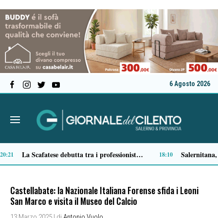
6 Agosto 2026
Acqua, frutta e verdura: la ricetta dell’Iss per affrontare le giornate più calde
“Poesie sotto le stelle”, a Ricigliano la notte di San Lorenzo tra arte, musica e riflessioni letterarie
14:45
14:2
Castellabate: la Nazionale Italiana Forense sfida i Leoni
San Marco e visita il Museo del Calcio
13 Marzo 2025
| di
Antonio Vuolo