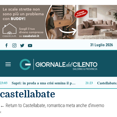
31 Luglio 2026
Ascea, nuova giunta per Sansone: Filippo Dragone vicesindaco, Egidio Criscuolo assessore ai Lavori Pubblici
:34
14:51
castellabate
←
Return to Castellabate, romantica meta anche d’inverno
‹