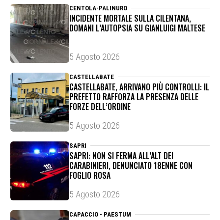
CENTOLA-PALINURO
INCIDENTE MORTALE SULLA CILENTANA,
DOMANI L’AUTOPSIA SU GIANLUIGI MALTESE
5 Agosto 2026
CASTELLABATE
CASTELLABATE, ARRIVANO PIÙ CONTROLLI: IL
PREFETTO RAFFORZA LA PRESENZA DELLE
FORZE DELL’ORDINE
5 Agosto 2026
SAPRI
SAPRI: NON SI FERMA ALL’ALT DEI
CARABINIERI, DENUNCIATO 18ENNE CON
FOGLIO ROSA
5 Agosto 2026
CAPACCIO - PAESTUM