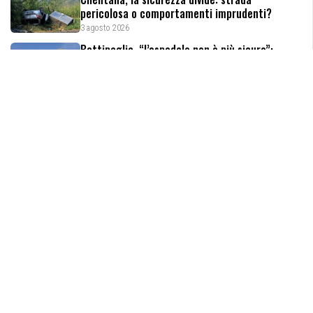
pericolosa o comportamenti imprudenti?
3 agosto 2026
Battipaglia, “l’ospedale non è più sicuro”:
trasferiti i pazienti
3 agosto 2026
Agropoli, nuovi furti nelle auto vicino alle
spiagge: cresce l’allarme sicurezza
3 agosto 2026
Giornale del Cilento
Iscrizione al registro della stampa:
Tribunale di Vallo della
Lucania n.580/2009.
Iscrizione ROC:
n° 33606/2019.
Editore:
Editrice Cilento SRL – P.iva 05832750656.
Direttore Responsabile:
Marianna Vallone.