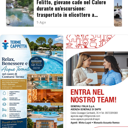
Felitto, giovane cade nel Calore
durante un’escursione:
trasportato in elicottero a
Salerno
5 Ago