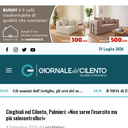
31 Luglio 2026
Stipendi incompleti al Dea di Nocera, Pagani e Scafati. Nursind: «Chi sbaglia deve risponderne»
12:08
Cinghiali nel Cilento, Palmieri: «Non serve l’esercito ma
più selecontrollori»
4 Settembre 2023
| di
Luigi Martino