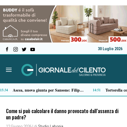
30 Luglio 2026
Padula istituisce la Giornata Joe Petrosino
Microcemento, tutto quello che c’è da sapere prima di sceglierlo
13:43
13:22
Come si può calcolare il danno provocato dall’assenza di
un padre?
12 Giugno 2026
| di
Studio Labonia