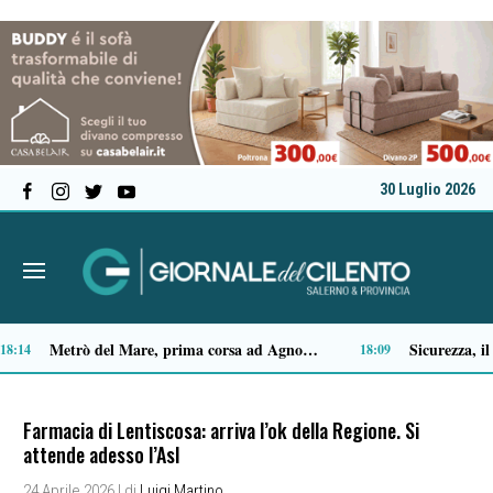
30 Luglio 2026
Capaccio Paestum spazio di legalità: oltre 43 ettari di beni confiscati destinati a progetti sociali
:35
14:14
Farmacia di Lentiscosa: arriva l’ok della Regione. Si
attende adesso l’Asl
24 Aprile 2026
| di
Luigi Martino