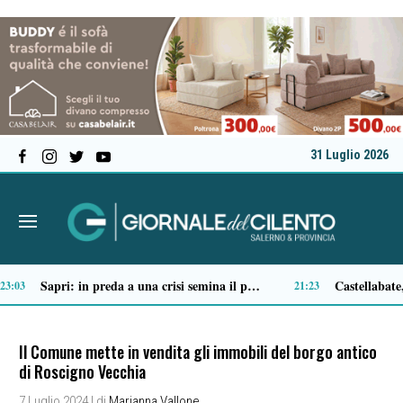
31 Luglio 2026
Tortorella celebra la Fiera di San Basilio: tra antichi mestieri, bestiame e la musica della Bandabardò
14:51
14:49
Il Comune mette in vendita gli immobili del borgo antico
di Roscigno Vecchia
7 Luglio 2024
| di
Marianna Vallone