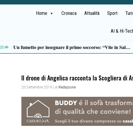
Home
Cronaca
Attualità
Sport
Tur
AI & Hi-Tec
Scario, Sorrentino: «Barche troppo vicine alla costa della Molara, più controlli»
19:18
Il drone di Angelica racconta la Scogliera di 
20 Settembre 2019
| di
Redazione