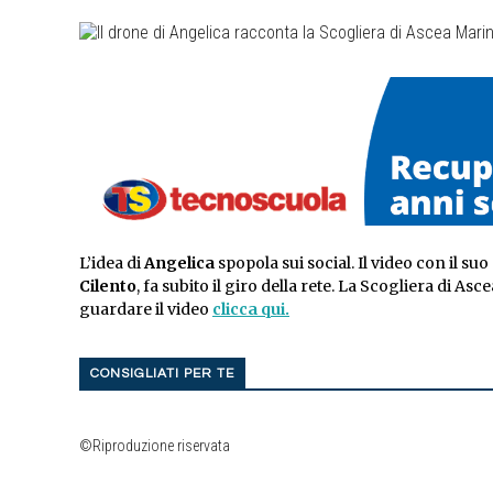
L’idea di
Angelica
spopola sui social. Il video con il su
Cilento
, fa subito il giro della rete. La Scogliera di As
guardare il video
clicca qui.
CONSIGLIATI PER TE
©Riproduzione riservata