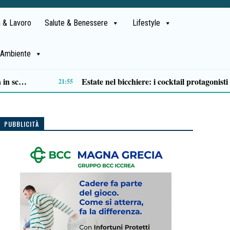
 & Lavoro
Salute & Benessere
Lifestyle
Ambiente
Esodo estivo, traffico in aumento nel primo weekend di agosto: Sud in testa, bollino nero confermato
14:49
PUBBLICITÀ