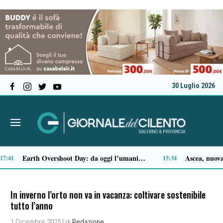
30 Luglio 2026
Padula istituisce la Giornata Joe Petrosino
:06
13:43
In inverno l’orto non va in vacanza: coltivare sostenibile
tutto l’anno
1 Dicembre 2025
| di
Redazione