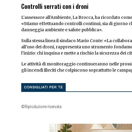
Controlli serrati con i droni
L’assessore all’Ambiente, La Brocca, ha ricordato come l
«Stiamo effettuando controlli continui, sia di giorno 
danneggia ambiente e salute pubblica».
Sulla stessa linea il sindaco Mario Conte: «La collabor
all’uso dei droni, rappresenta uno strumento fondament
l’inizio: chi inquina e mette a rischio la sicurezza dei c
Le attività di monitoraggio continueranno nelle pross
gli incendi illeciti che colpiscono soprattutto le campag
CONSIGLIATI PER TE
©Riproduzione riservata