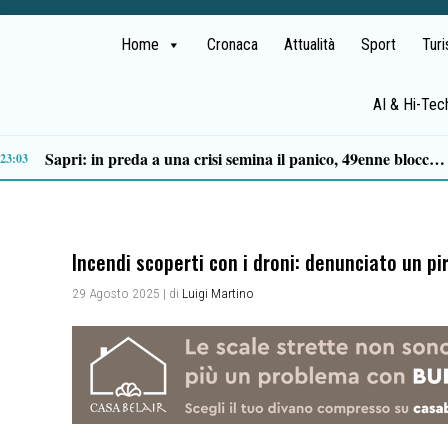
Home
Cronaca
Attualità
Sport
Tur
AI & Hi-Tec
Tortorella celebra la Fiera di San Basilio: tra antichi mestieri, bestiame e la musica della Bandabardò
14:49
Incendi scoperti con i droni: denunciato un p
29 Agosto 2025
| di
Luigi Martino