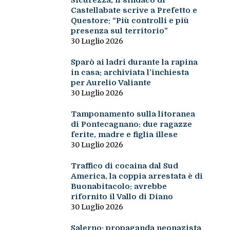
Sicurezza, il sindaco di
Castellabate scrive a Prefetto e
Questore: “Più controlli e più
presenza sul territorio”
30 Luglio 2026
Sparò ai ladri durante la rapina
in casa: archiviata l’inchiesta
per Aurelio Valiante
30 Luglio 2026
Tamponamento sulla litoranea
di Pontecagnano: due ragazze
ferite, madre e figlia illese
30 Luglio 2026
Traffico di cocaina dal Sud
America, la coppia arrestata è di
Buonabitacolo: avrebbe
rifornito il Vallo di Diano
30 Luglio 2026
Salerno: propaganda neonazista