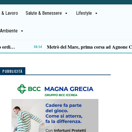
 & Lavoro
Salute & Benessere
Lifestyle
Ambiente
Capaccio Paestum spazio di legalità: oltre 43 ettari di beni confiscati destinati a progetti sociali
14:14
PUBBLICITÀ