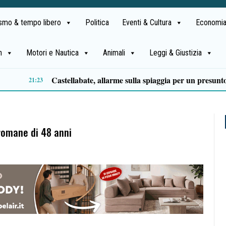
ismo & tempo libero
Politica
Eventi & Cultura
Economia
h
Motori e Nautica
Animali
Leggi & Giustizia
Premio Terre del Bussento, si alza il sipario: stasera Roberto Fico apre l’11ª edizione
14:35
iromane di 48 anni