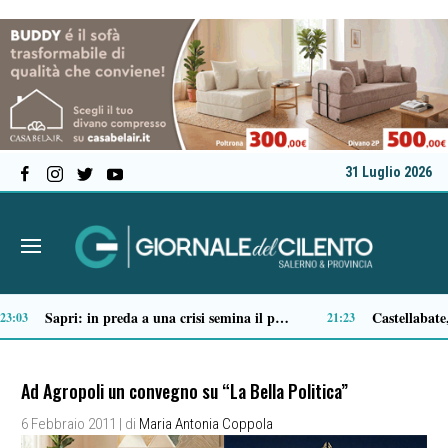
31 Luglio 2026
Ascea, nuova giunta per Sansone: Filippo Dragone vicesindaco, Egidio Criscuolo assessore ai Lavori Pubblici
Tortorella celebra la Fiera di San Basilio: tra antichi mestieri, bestiame e la musica della Bandabardò
14:51
14:49
Ad Agropoli un convegno su “La Bella Politica”
6 Febbraio 2011
| di
Maria Antonia Coppola