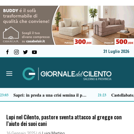
31 Luglio 2026
Tortorella celebra la Fiera di San Basilio: tra antichi mestieri, bestiame e la musica della Bandabardò
14:49
Lupi nel Cilento, pastore sventa attacco al gregge con
l’aiuto dei suoi cani
16 Gennaio 2025
| di
Luigi Martino