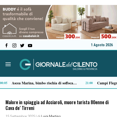
1 Agosto 2026
Il MOA di Eboli ottiene il riconoscimento di Museo di interesse regionale
Milan in lutto, addio a Franco Baresi: il commosso saluto del club
14:14
Malore in spiaggia ad Acciaroli, muore turista 80enne di
Cava de’ Tirreni
15 Settembre 2025
| di
Luigi Martino