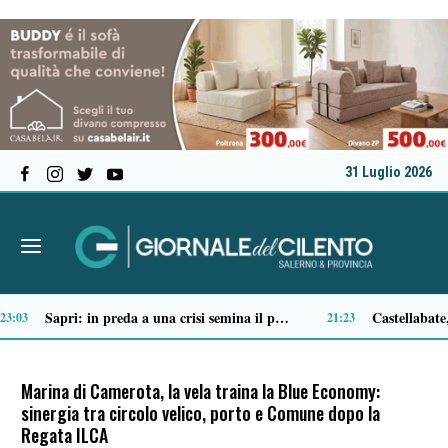
31 Luglio 2026
Ascea, nuova giunta per Sansone: Filippo Dragone vicesindaco, Egidio Criscuolo assessore ai Lavori Pubblici
Tortorella celebra la Fiera di San Basilio: tra antichi mestieri, bestiame e la musica della Bandabardò
14:51
14:49
Marina di Camerota, la vela traina la Blue Economy:
sinergia tra circolo velico, porto e Comune dopo la
Regata ILCA