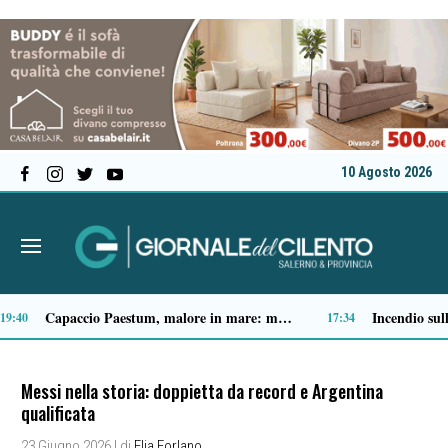
10 Agosto 2026
Spari a Pastena, il ventenne ferito lascia l’ospedale: si indaga sul vero obiettivo
09:05
09:04
Messi nella storia: doppietta da record e Argentina
qualificata
23 Giugno 2026
| di
Elia Forlano