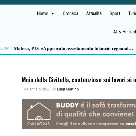
Home
Cronaca
Attualità
Sport
Tur
AI & Hi-Tec
Traffico di cocaina dal Sud America, la coppia arrestata è di Buonabitacolo: avrebbe rifornito il Vallo di Diano
10:12
Moio della Civitella, contenzioso sui lavori ai
14 Gennaio 2026
| di
Luigi Martino