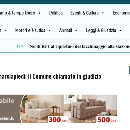
ismo & tempo libero
Politica
Eventi & Cultura
Economia
h
Motori e Nautica
Animali
Leggi & Giustizia
Salerno: propaganda neonazista sul web, misura cautelare per un 25enne
09:49
 marciapiedi: il Comune chiamato in giudizio