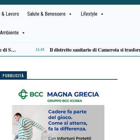
 & Lavoro
Salute & Benessere
Lifestyle
Ambiente
Lite degenera a San Mango Piemonte: 35enne ferito con un coltello, denunciato un anziano
09:46
PUBBLICITÀ