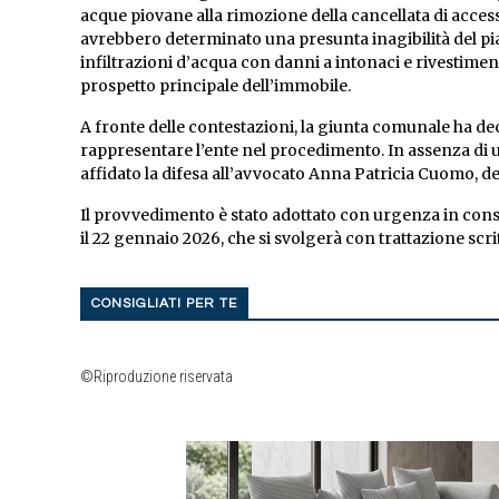
acque piovane alla rimozione della cancellata di access
avrebbero determinato una presunta inagibilità del pia
infiltrazioni d’acqua con danni a intonaci e rivestiment
prospetto principale dell’immobile.
A fronte delle contestazioni, la giunta comunale ha dec
rappresentare l’ente nel procedimento. In assenza di u
affidato la difesa all’avvocato Anna Patricia Cuomo, del
Il provvedimento è stato adottato con urgenza in consid
il 22 gennaio 2026, che si svolgerà con trattazione scrit
CONSIGLIATI PER TE
©Riproduzione riservata