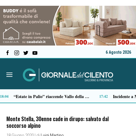
6 Agosto 2026
Castellabate, arrivano più controlli: il prefetto rafforza la presenza delle forze dell’ordine
Vipere, cinghiali e serpenti in estate: come comportarsi negli incontri con gli animali selvatici lungo i sentieri
16:02
Monte Stella, 30enne cade in dirupo: salvato dal
soccorso alpino
18 Giugno 2020
| di
Luigi Martino