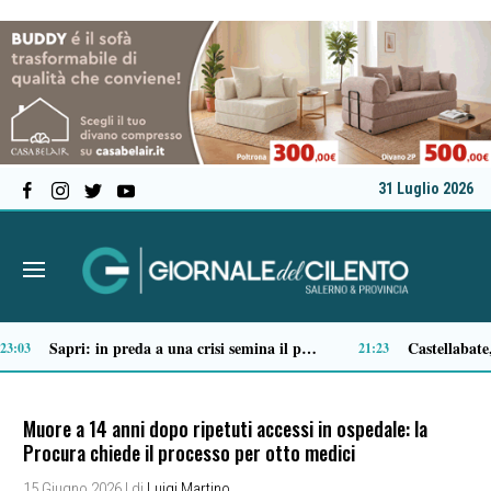
31 Luglio 2026
Ascea, nuova giunta per Sansone: Filippo Dragone vicesindaco, Egidio Criscuolo assessore ai Lavori Pubblici
Tortorella celebra la Fiera di San Basilio: tra antichi mestieri, bestiame e la musica della Bandabardò
14:51
14:49
Muore a 14 anni dopo ripetuti accessi in ospedale: la
Procura chiede il processo per otto medici
15 Giugno 2026
| di
Luigi Martino