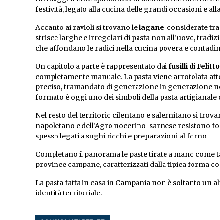
festività, legato alla cucina delle grandi occasioni e all
Accanto ai ravioli si trovano le
lagane
, considerate tra
strisce larghe e irregolari di pasta non all’uovo, tradi
che affondano le radici nella cucina povera e contadin
Un capitolo a parte è rappresentato dai
fusilli di Felitto
completamente manuale. La pasta viene arrotolata att
preciso, tramandato di generazione in generazione nel
formato è oggi uno dei simboli della pasta artigianal
Nel resto del territorio cilentano e salernitano si trova
napoletano e dell’Agro nocerino-sarnese resistono fo
spesso legati a sughi ricchi e preparazioni al forno.
Completano il panorama le paste tirate a mano come tag
province campane, caratterizzati dalla tipica forma con
La pasta fatta in casa in Campania non è soltanto un 
identità territoriale.