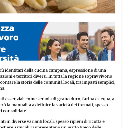
più identitari della cucina campana, espressione di una
zioni e territori diversi. In tutta la regione sopravvivono
tare la storia delle comunità locali, tra impasti semplici,
na.
ti essenziali come semola di grano duro, farina e acqua, a
rò la manualità a definire la varietà dei formati, spesso
ri consolidate.
nti in diverse varianti locali, spesso ripieni di ricotta e
tiere, i ravioli rappresentano un piatto tipico delle