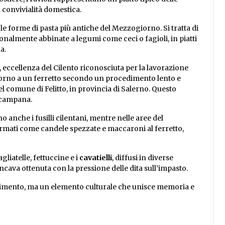
a convivialità domestica.
 le forme di pasta più antiche del Mezzogiorno. Si tratta di
zionalmente abbinate a legumi come ceci o fagioli, in piatti
a.
, eccellenza del Cilento riconosciuta per la lavorazione
orno a un ferretto secondo un procedimento lento e
 comune di Felitto, in provincia di Salerno. Questo
e campana.
no anche i fusilli cilentani, mentre nelle aree del
rmati come candele spezzate e maccaroni al ferretto,
liatelle, fettuccine e i
cavatielli
, diffusi in diverse
cava ottenuta con la pressione delle dita sull’impasto.
alimento, ma un elemento culturale che unisce memoria e