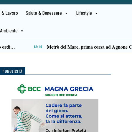
 & Lavoro
Salute & Benessere
Lifestyle
Ambiente
Capaccio Paestum spazio di legalità: oltre 43 ettari di beni confiscati destinati a progetti sociali
14:14
PUBBLICITÀ