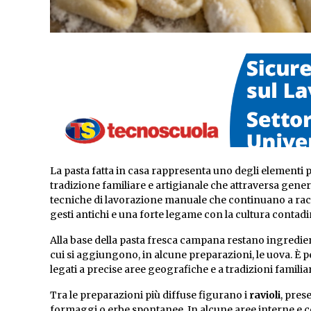
La pasta fatta in casa rappresenta uno degli elementi 
tradizione familiare e artigianale che attraversa genera
tecniche di lavorazione manuale che continuano a raccon
gesti antichi e una forte legame con la cultura contadi
Alla base della pasta fresca campana restano ingredien
cui si aggiungono, in alcune preparazioni, le uova. È pe
legati a precise aree geografiche e a tradizioni familia
Tra le preparazioni più diffuse figurano i
ravioli
, prese
formaggi o erbe spontanee. In alcune aree interne e cos