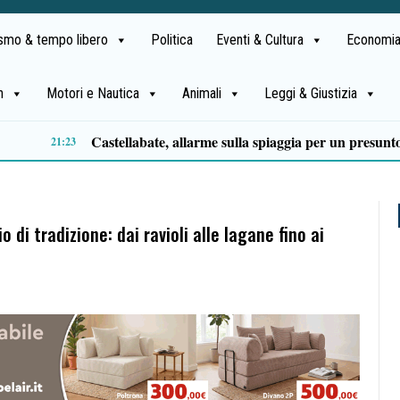
ismo & tempo libero
Politica
Eventi & Cultura
Economia
h
Motori e Nautica
Animali
Leggi & Giustizia
Premio Terre del Bussento, si alza il sipario: stasera Roberto Fico apre l’11ª edizione
14:35
di tradizione: dai ravioli alle lagane fino ai