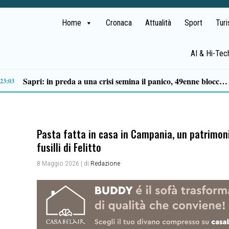
Home
Cronaca
Attualità
Sport
Tur
AI & Hi-Tec
asilio: tra antichi mestieri, bestiame e la musica della Bandabardò
14:49
Pasta fatta in casa in Campania, un patrimonio 
fusilli di Felitto
8 Maggio 2026
| di
Redazione