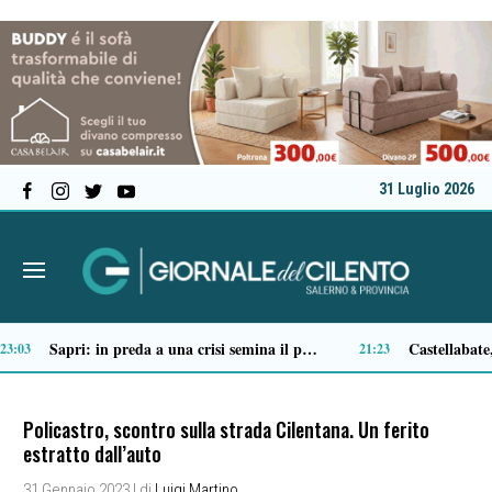
31 Luglio 2026
Ascea, nuova giunta per Sansone: Filippo Dragone vicesindaco, Egidio Criscuolo assessore ai Lavori Pubblici
Tortorella celebra la Fiera di San Basilio: tra antichi mestieri, bestiame e la musica della Bandabardò
14:51
14:
Policastro, scontro sulla strada Cilentana. Un ferito
estratto dall’auto
31 Gennaio 2023
| di
Luigi Martino