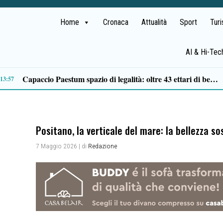
Home
Cronaca
Attualità
Sport
Tur
AI & Hi-Tec
No di RFI al ripristino del facchinaggio alla stazione di Sapri, PSI: «La battaglia continua»
11:36
Positano, la verticale del mare: la bellezza s
7 Maggio 2026
| di
Redazione