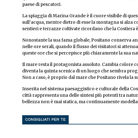
paese di pescatori.
La spiaggia di Marina Grande è il cuore visibile di qu
sull’acqua, mentre dietro di esse la montagna si alza co
sentieri e terrazze coltivate ricordano che la Costiera
Nonostante la sua fama globale, Positano conserva anc
nelle ore serali, quando il flusso dei visitatori si attenu
queste ore che si percepisce più chiaramente la sua nat
Il mare resta il protagonista assoluto. Cambia colore c
diventa la quinta scenica di un luogo che sembra proget
Non a caso, è proprio dal mare che Positano rivela la
Inserita nel sistema paesaggistico e culturale della Co
città rappresenta una delle sintesi più potenti tra nat
bellezza non è mai statica, ma continuamente modellata 
CONSIGLIATI PER TE