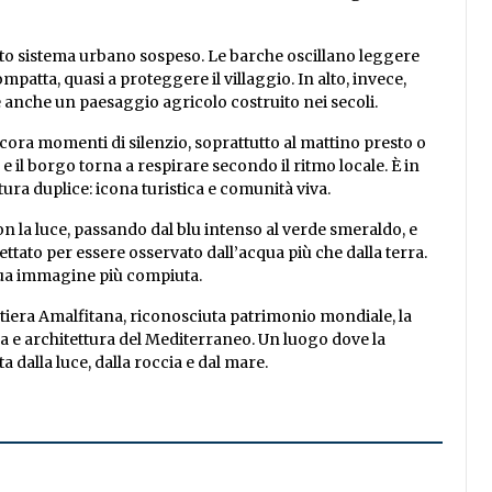
esto sistema urbano sospeso. Le barche oscillano leggere
mpatta, quasi a proteggere il villaggio. In alto, invece,
 è anche un paesaggio agricolo costruito nei secoli.
ora momenti di silenzio, soprattutto al mattino presto o
a e il borgo torna a respirare secondo il ritmo locale. È in
ura duplice: icona turistica e comunità viva.
on la luce, passando dal blu intenso al verde smeraldo, e
tato per essere osservato dall’acqua più che dalla terra.
 sua immagine più compiuta.
stiera Amalfitana, riconosciuta patrimonio mondiale, la
ura e architettura del Mediterraneo. Un luogo dove la
dalla luce, dalla roccia e dal mare.