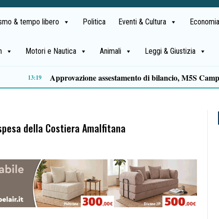
ismo & tempo libero
Politica
Eventi & Cultura
Economia
h
Motori e Nautica
Animali
Leggi & Giustizia
Comparto ittico, dalla Regione Campania 3 milioni di euro per fronteggiare il caro-gasolio
11:15
ospesa della Costiera Amalfitana