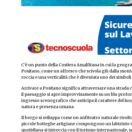
C’è un punto della Costiera Amalfitana in cui la geogra
Positano, come un affresco che scivola giù dalla monta
roccia e una verticalità che è diventata uno dei simboli
Arrivare a Positano significa attraversare una strada
il paesaggio si apre improvvisamente su un blu profo
ingresso scenografico che anticipa il carattere del luog
natura e presenza umana.
Il borgo si sviluppa come un anfiteatro naturale rivolto v
piccole botteghe artigiane compongono un labirinto ver
quotidiana si intreccia con il turismo internazionale, 