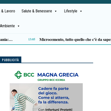
 & Lavoro
Salute & Benessere
Lifestyle
Ambiente
Al Festival dell’Aspide arriva “Il tempo delle radici”: un cammino immersivo tra memoria, mindfulness e sapori
10:54
PUBBLICITÀ