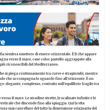
fia sembra smettere di essere orizzontale. È lì che appare
gna verso il mare, case color pastello aggrappate alla
 più riconoscibili del Mediterraneo.
 che si piega continuamente tra curve e strapiombi, mentre
ndo che accompagna lo sguardo fino all’orizzonte. È un
o: elegante, complesso, costruito sull’equilibrio fragile tra
erso il mare. Le stradine strette, le scalinate infinite e le
ticale che discende fino alla spiaggia. Qui la vita
senza mai cancellare del tutto la dimensione originaria del