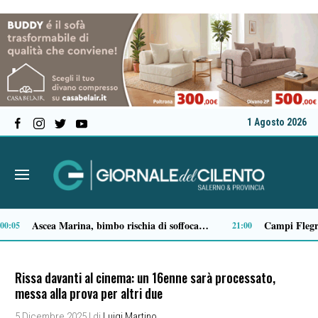
1 Agosto 2026
Il MOA di Eboli ottiene il riconoscimento di Museo di interesse regionale
Milan in lutto, addio a Franco Baresi: il commosso saluto del club
14:14
13:53
Rissa davanti al cinema: un 16enne sarà processato,
messa alla prova per altri due
5 Dicembre 2025
| di
Luigi Martino