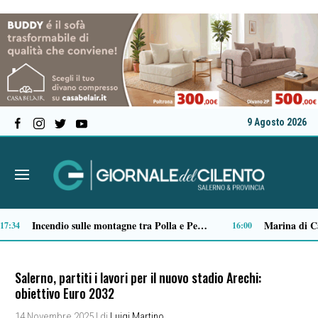
9 Agosto 2026
Spari a Pastena, il ventenne ferito lascia l’ospedale: si indaga sul vero obiettivo
Tensione al Pronto soccorso del “Ruggi”, volontario aggredito durante una missione
09:04
09:03
Salerno, partiti i lavori per il nuovo stadio Arechi:
obiettivo Euro 2032
14 Novembre 2025
| di
Luigi Martino