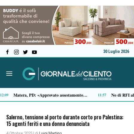
30 Luglio 2026
Tamponamento sulla litoranea di Pontecagnano: due ragazze ferite, madre e figlia illese
Traffico di cocaina dal Sud America, la coppia arrestata è di Buonabitacolo: avrebbe rifornito il Vallo di Diano
10:33
​Salerno, tensione al porto durante corto pro Palestina:
15 agenti feriti e una donna denunciata
4 Ottobre 2025
| di
Luigi Martino