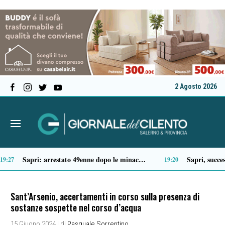
2 Agosto 2026
Tragico incidente sulla Cilentana: muore motociclista di 37 anni
:41
13:20
Sant’Arsenio, accertamenti in corso sulla presenza di
sostanze sospette nel corso d’acqua
15 Giugno 2024
| di
Pasquale Sorrentino