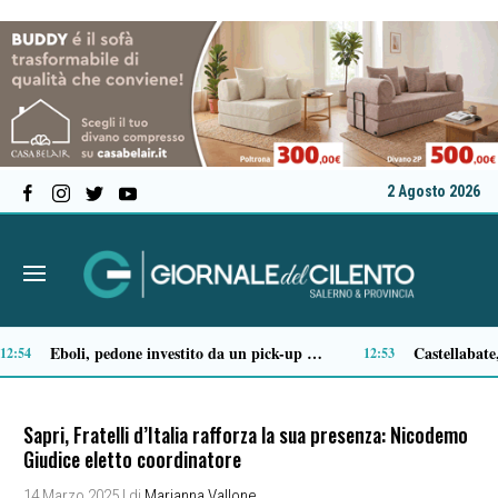
2 Agosto 2026
Sapri: arrestato 49enne dopo le minacce nel palazzo, feriti tre carabinieri durante l’intervento
19:20
Sapri, Fratelli d’Italia rafforza la sua presenza: Nicodemo
Giudice eletto coordinatore
14 Marzo 2025
| di
Marianna Vallone