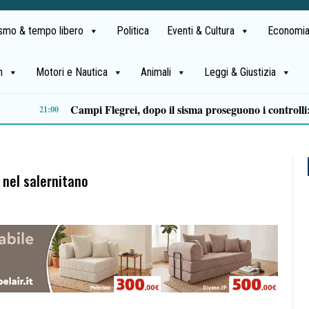
ismo & tempo libero
Politica
Eventi & Cultura
Economia
h
Motori e Nautica
Animali
Leggi & Giustizia
Castellabate, Spinelli e Di Luccia uniscono le forze in vista delle comunali 2027
13:32
 nel salernitano