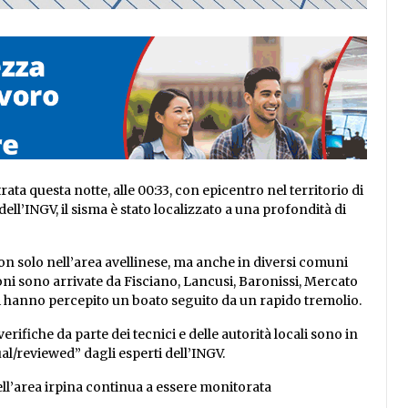
ata questa notte, alle 00:33, con epicentro nel territorio di
ell’INGV, il sisma è stato localizzato a una profondità di
on solo nell’area avellinese, ma anche in diversi comuni
ioni sono arrivate da Fisciano, Lancusi, Baronissi, Mercato
nti hanno percepito un boato seguito da un rapido tremolio.
ifiche da parte dei tecnici e delle autorità locali sono in
al/reviewed” dagli esperti dell’INGV.
 nell’area irpina continua a essere monitorata