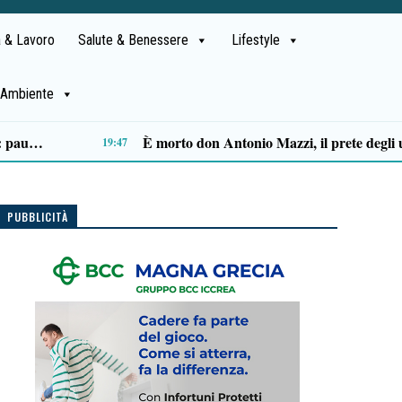
 & Lavoro
Salute & Benessere
Lifestyle
Ambiente
Ascea, Pietro D’Angiolillo: «La nuova giunta guarda al futuro, con gli occhi del passato»
13:11
PUBBLICITÀ