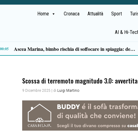
Home
Cronaca
Attualità
Sport
Tur
AI & Hi-Tec
Milan in lutto, addio a Franco Baresi: il commosso saluto del club
13:53
Scossa di terremoto magnitudo 3.0: avvertita
9 Dicembre 2025
| di
Luigi Martino