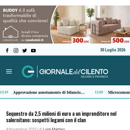
30 Luglio 2026
No di RFI al ripristino del facchinaggio alla stazione di Sapri, PSI: «La battaglia continua»
Comparto ittico, dalla Regione Campania 3 milioni di euro per fronteggiare il caro-gasolio
11:36
Sequestro da 2,5 milioni di euro a un imprenditore nel
salernitano: sospetti legami con il clan
4 Novembre 2025
| di
Luigi Martino