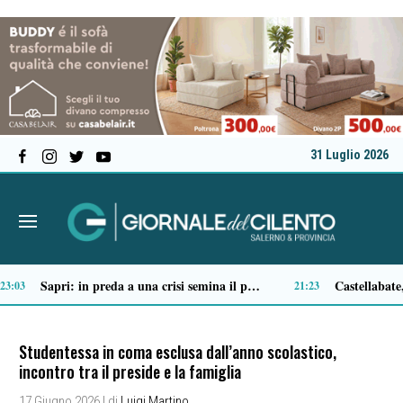
31 Luglio 2026
Tortorella celebra la Fiera di San Basilio: tra antichi mestieri, bestiame e la musica della Bandabardò
14:49
Studentessa in coma esclusa dall’anno scolastico,
incontro tra il preside e la famiglia
17 Giugno 2026
| di
Luigi Martino