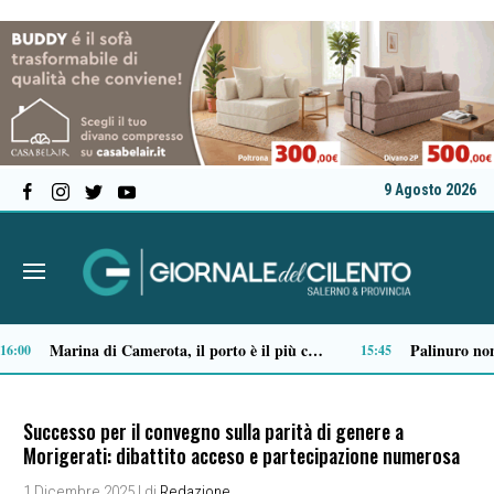
9 Agosto 2026
Tensione al Pronto soccorso del “Ruggi”, volontario aggredito durante una missione
Ordigno bellico riaffiora in un terreno di Battipaglia: scatta la messa in sicurezza
09:03
09:01
Successo per il convegno sulla parità di genere a
Morigerati: dibattito acceso e partecipazione numerosa
1 Dicembre 2025
| di
Redazione