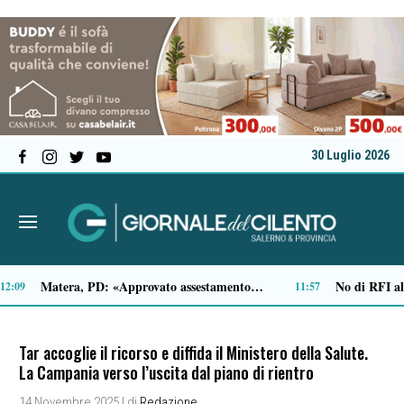
30 Luglio 2026
Tamponamento sulla litoranea di Pontecagnano: due ragazze ferite, madre e figlia illese
Traffico di cocaina dal Sud America, la coppia arrestata è di Buonabitacolo: avrebbe rifornito il Vallo di Diano
10:33
1
Tar accoglie il ricorso e diffida il Ministero della Salute.
La Campania verso l’uscita dal piano di rientro
14 Novembre 2025
| di
Redazione