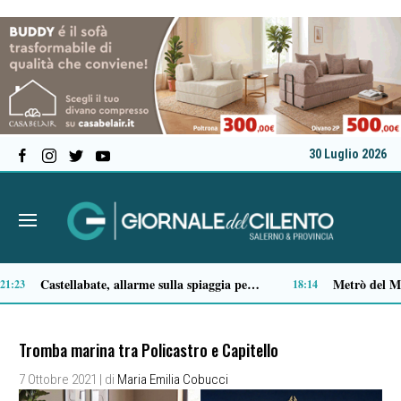
30 Luglio 2026
Tortorella celebra la Fiera di San Basilio: tra antichi mestieri, bestiame e la musica della Bandabardò
Premio Terre del Bussento, si alza il sipario: stasera Roberto Fico apre l’11ª edizione
14:49
14:35
Tromba marina tra Policastro e Capitello
7 Ottobre 2021
| di
Maria Emilia Cobucci