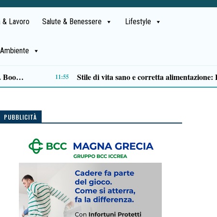
 & Lavoro
Salute & Benessere
Lifestyle
Ambiente
Finto carabiniere tenta di truffare anziano a Salerno, arrestato 62enne
09:28
PUBBLICITÀ