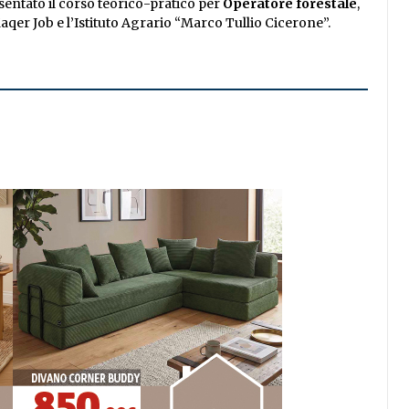
esentato il corso teorico-pratico per
Operatore forestale
,
qer Job e l’Istituto Agrario “Marco Tullio Cicerone”.