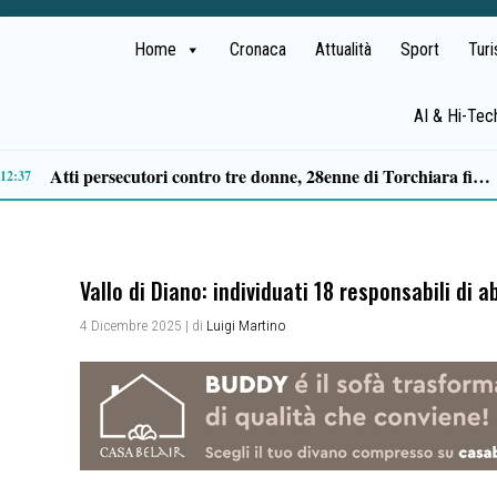
Home
Cronaca
Attualità
Sport
Tur
AI & Hi-Tec
Scontro tra due auto nella no
09:33
Vallo di Diano: individuati 18 responsabili di a
4 Dicembre 2025
| di
Luigi Martino