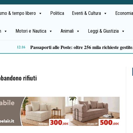
ismo & tempo libero
Politica
Eventi & Cultura
Economia
h
Motori e Nautica
Animali
Leggi & Giustizia
tte a Battipaglia, ferita una 37enne
09:29
bbandono rifiuti