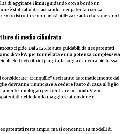
ità di
aggirare i limiti
guidando con a bordo un
ne è stata abolita, lasciando i neopatentati senza
ore o un istruttore non potrà utilizzare auto che superano i
etture di media cilindrata
ttosto rigide. Dal 2025, le auto guidabili da neopatentati
mo di 75 kW per tonnellata
e
una potenza complessiva
veicoli elettrici o ibridi plug-in, la soglia è ancora più bassa:
ggi considerate “tranquille” usciranno automaticamente dai
lie dovranno rinunciare a cedere l’auto di casa al figlio
icamente omologati per rientrare nei limiti. Viene
eopatentati richiedendo maggiore attenzione e
 neopatentati resta ampio, ma si concentra su modelli di