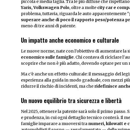
piccola e media taglia. Tra le più diffuse che rispettano
Yaris, Volkswagen Polo
, oltre a molte
city car e compa
problema, tuttavia, riguarda le auto apparentemente “
superare anche di poco il rapporto peso/potenza pr
meno di tre anni di patente.
Un impatto anche economico e culturale
Le nuove norme, nate con l’obiettivo di aumentare la 
economico sulle famiglie
. Chi contava di riciclare l’
scoprire che non è più adatto, dovendo optare per un 
Ma c’è anche un effetto culturale: il messaggio del le
esperienza alla guida in modo graduale, con mezzi più 
ridurre il rischio di incidenti, ma che
ridefinisce anche 
Un nuovo equilibrio tra sicurezza e libertà
Nel 2025, ottenere la patente sarà solo il primo passo. 
e prudenza, in cui ogni dettaglio tecnico conterà. Il 
famiglie imparare a muoversi tra
numeri, kilowatt e
automobilisti il sogno — regolamentato — delle prime 