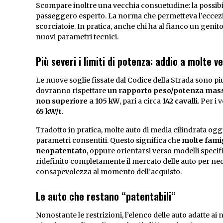
Scompare inoltre una vecchia consuetudine: la possibil
passeggero esperto. La norma che permetteva l’eccezio
scorciatoie. In pratica, anche chi ha al fianco un genit
nuovi parametri tecnici.
Più severi i limiti di potenza: addio a molte v
Le nuove soglie fissate dal Codice della Strada sono piu
dovranno rispettare
un rapporto peso/potenza massi
non superiore a 105 kW
, pari a circa
142 cavalli
. Per i 
65 kW/t
.
Tradotto in pratica, molte auto di media cilindrata o
parametri consentiti. Questo significa che
molte famig
neopatentato
, oppure orientarsi verso modelli specif
ridefinito completamente il mercato delle auto per n
consapevolezza al momento dell’acquisto.
Le auto che restano “patentabili
“
Nonostante le restrizioni, l’elenco delle auto adatte ai