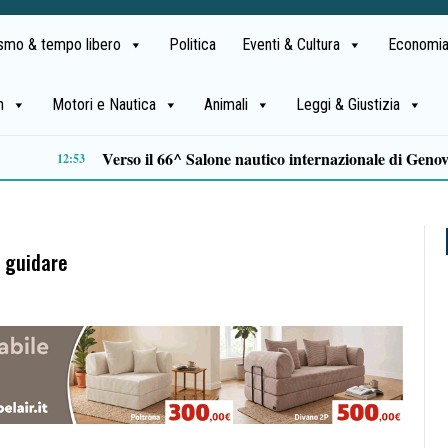
ismo & tempo libero
Politica
Eventi & Cultura
Economia
h
Motori e Nautica
Animali
Leggi & Giustizia
Tamponamento sulla litoranea di Pontecagnano: due ragazze ferite, madre e figlia illese
10:33
o guidare