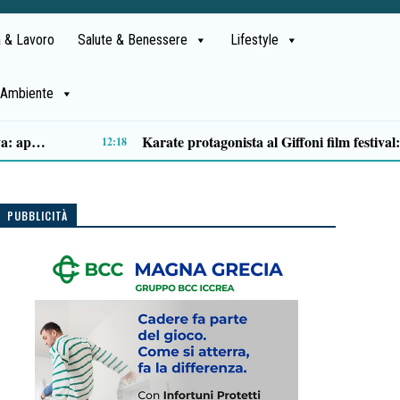
 & Lavoro
Salute & Benessere
Lifestyle
Ambiente
Traffico di cocaina dal Sud America, la coppia arrestata è di Buonabitacolo: avrebbe rifornito il Vallo di Diano
10:12
PUBBLICITÀ