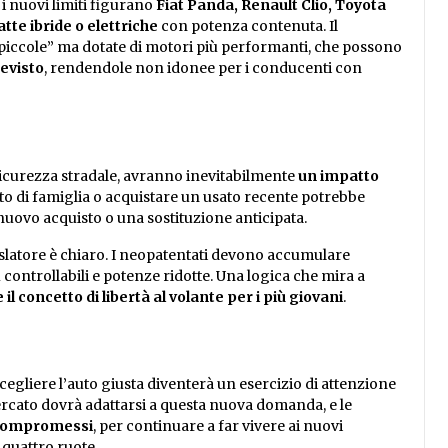
 i nuovi limiti figurano
Fiat Panda, Renault Clio, Toyota
tte ibride o elettriche
con potenza contenuta. Il
piccole” ma dotate di motori più performanti, che possono
evisto
, rendendole non idonee per i conducenti con
sicurezza stradale, avranno inevitabilmente
un impatto
auto di famiglia o acquistare un usato recente potrebbe
nuovo acquisto o una sostituzione anticipata.
gislatore è chiaro. I neopatentati devono accumulare
controllabili e potenze ridotte. Una logica che mira a
il concetto di libertà al volante per i più giovani
.
Scegliere l’auto giusta diventerà un esercizio di attenzione
mercato dovrà adattarsi a questa nuova domanda, e le
 compromessi
, per continuare a far vivere ai nuovi
quattro ruote.