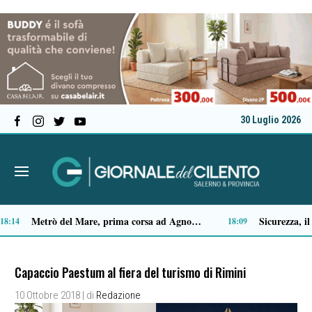
30 Luglio 2026
Capaccio Paestum spazio di legalità: oltre 43 ettari di beni confiscati destinati a progetti sociali
4:35
14:14
Capaccio Paestum al fiera del turismo di Rimini
10 Ottobre 2018
| di
Redazione