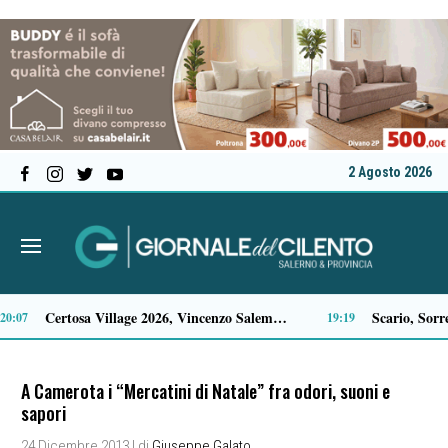
2 Agosto 2026
Castellabate, rubano cosmetici al supermercato: giovane coppia rintracciata con il “Targa System”
Salerno, decapitata la statua del Cristo nel centro storico
09:55
A Camerota i “Mercatini di Natale” fra odori, suoni e
sapori
24 Dicembre 2013
| di
Giuseppe Galato