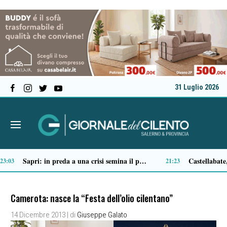
31 Luglio 2026
Ascea, nuova giunta per Sansone: Filippo Dragone vicesindaco, Egidio Criscuolo assessore ai Lavori Pubblici
Tortorella celebra la Fiera di San Basilio: tra antichi mestieri, bestiame e la musica della Bandabardò
14:51
Camerota: nasce la “Festa dell’olio cilentano”
14 Dicembre 2013
| di
Giuseppe Galato