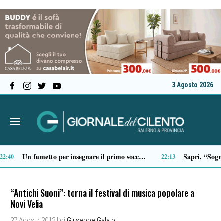
3 Agosto 2026
ra con “Lo spettacolo della mia vita… e fuori nevica”
Scario, Sorrentino: «Barche troppo vicine alla costa della Molara, più controlli»
19:19
19:18
“Antichi Suoni”: torna il festival di musica popolare a
Novi Velia
27 Agosto 2012
| di
Giuseppe Galato