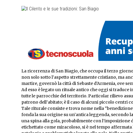
La ricorrenza di San Biagio, che occupa il terzo giorno
non solo sotto l’aspetto strettamente cristiano, ma an
martire, governò la città di Sebaste d’Armenia, ove se
Ad esso è legato un rituale antico che oggi si traduce 
tutte le parrocchie del territorio. Particolar rilievo as
patrono dell’abitato; è il caso di alcuni piccolo centri
Tale riturale consiste e trova nome nella “benedizione 
fonda la sua origine su un’antica leggenda, secondo l
una spina alla gola, probabilmente con l’imposizione 
etichettato come miracoloso, si è nel tempo affermata l