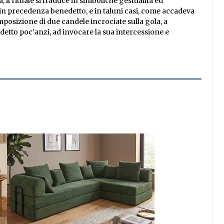
, il rituale si traduce in simboliche gestualità ed
 in precedenza benedetto, e in taluni casi, come accadeva
’imposizione di due candele incrociate sulla gola, a
etto poc’anzi, ad invocare la sua intercessione e