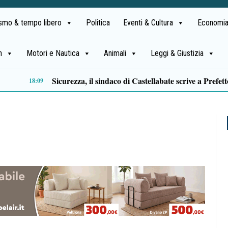
ismo & tempo libero
Politica
Eventi & Cultura
Economia
h
Motori e Nautica
Animali
Leggi & Giustizia
Approvazione assestamento di bilancio, M5S Campania: «Più investimenti per servizi, territori e imprese»
14:11