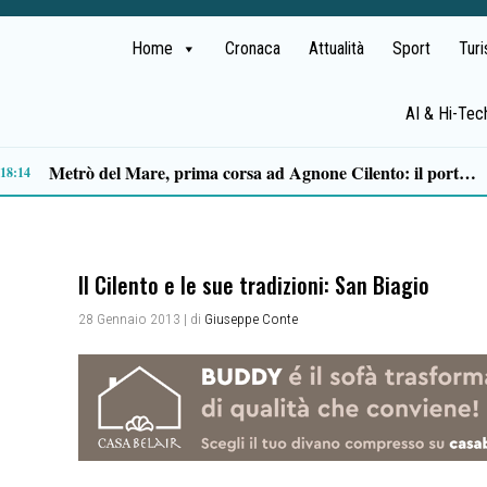
Home
Cronaca
Attualità
Sport
Tur
AI & Hi-Tec
Capaccio Paestum spazio di legalità: oltre 43 ettari di beni confiscati destinati a progetti sociali
14:14
Il Cilento e le sue tradizioni: San Biagio
28 Gennaio 2013
| di
Giuseppe Conte