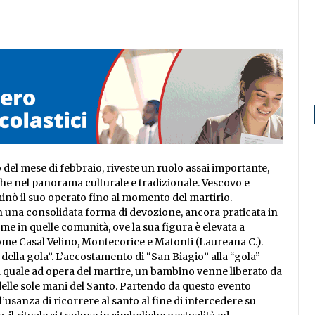
 del mese di febbraio, riveste un ruolo assai importante,
che nel panorama culturale e tradizionale. Vescovo e
minò il suo operato fino al momento del martirio.
in una consolidata forma di devozione, ancora praticata in
sume in quelle comunità, ove la sua figura è elevata a
 come Casal Velino, Montecorice e Matonti (Laureana C.).
della gola”. L’accostamento di “San Biagio” alla “gola”
a quale ad opera del martire, un bambino venne liberato da
delle sole mani del Santo. Partendo da questo evento
’usanza di ricorrere al santo al fine di intercedere su